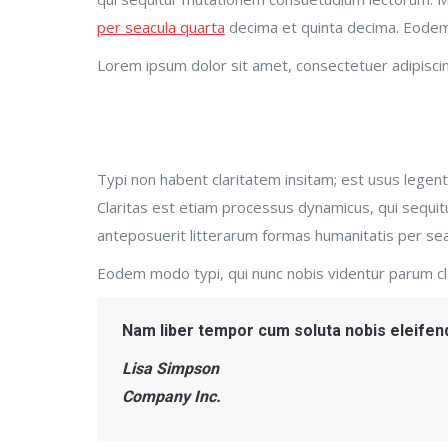
per seacula quarta
decima et quinta decima. Eodem 
Lorem ipsum dolor sit amet, consectetuer adipiscin
Typi non habent claritatem insitam; est usus legenti
Claritas est etiam processus dynamicus, qui sequ
anteposuerit litterarum formas humanitatis per sea
Eodem modo typi, qui nunc nobis videntur parum clar
Nam liber tempor cum soluta nobis eleifend
Lisa Simpson
Company Inc.