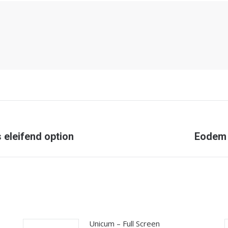
Next
 eleifend option
Eodem 
post:
Unicum – Full Screen