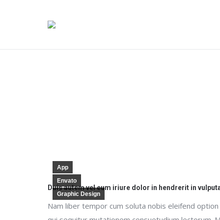
App
Envato
Duis autem vel eum iriure dolor in hendrerit in vulput
Graphic Design
Nam liber tempor cum soluta nobis eleifend option
qui sequitur mutationem consuetudium lectorum. M