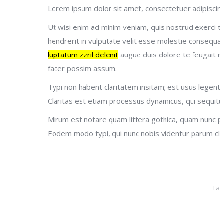
Lorem ipsum dolor sit amet, consectetuer adipiscin
Ut wisi enim ad minim veniam, quis nostrud exerci t
hendrerit in vulputate velit esse molestie consequat
luptatum zzril delenit
augue duis dolore te feugait n
facer possim assum.
Typi non habent claritatem insitam; est usus legenti
Claritas est etiam processus dynamicus, qui sequ
Mirum est notare quam littera gothica, quam nunc 
Eodem modo typi, qui nunc nobis videntur parum clar
Ta