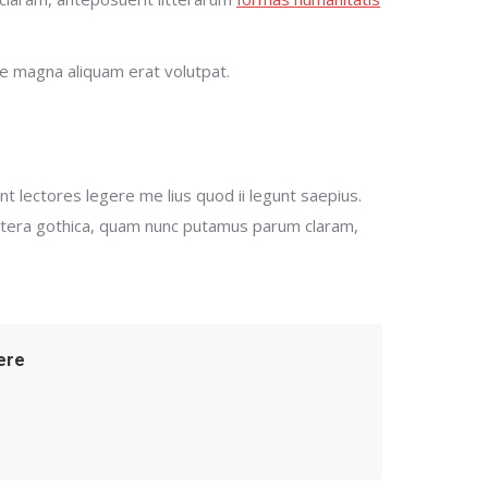
re magna aliquam erat volutpat.
nt lectores legere me lius quod ii legunt saepius.
ttera gothica, quam nunc putamus parum claram,
ere