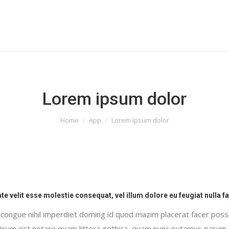
Lorem ipsum dolor
You are here:
Home
App
Lorem ipsum dolor
ate velit esse molestie consequat, vel illum dolore eu feugiat nulla f
 congue nihil imperdiet doming id quod mazim placerat facer pos
irum est notare quam littera gothica, quam nunc putamus parum 