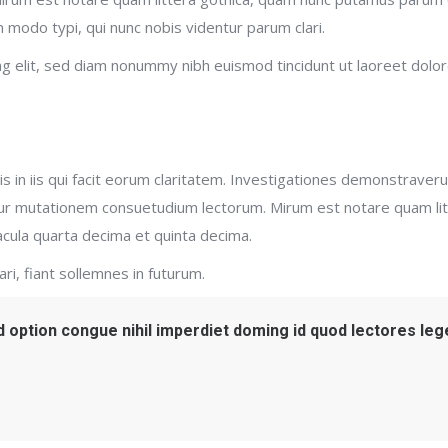
modo typi, qui nunc nobis videntur parum clari.
g elit, sed diam nonummy nibh euismod tincidunt ut laoreet dolo
s in iis qui facit eorum claritatem. Investigationes demonstraveru
itur mutationem consuetudium lectorum. Mirum est notare quam li
cula quarta decima et quinta decima.
i, fiant sollemnes in futurum.
 option congue nihil imperdiet doming id quod lectores leg