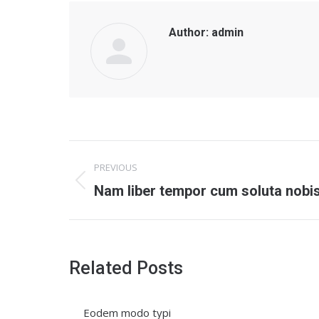
Author:
admin
Post
PREVIOUS
navigation
Previous
Nam liber tempor cum soluta nobis
post:
Related Posts
Eodem modo typi