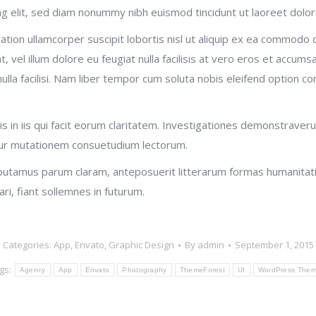
g elit, sed diam nonummy nibh euismod tincidunt ut laoreet dolo
ation ullamcorper suscipit lobortis nisl ut aliquip ex ea commodo 
, vel illum dolore eu feugiat nulla facilisis at vero eros et accums
ulla facilisi. Nam liber tempor cum soluta nobis eleifend option 
s in iis qui facit eorum claritatem. Investigationes demonstraveru
itur mutationem consuetudium lectorum.
putamus parum claram, anteposuerit litterarum formas humanitati
i, fiant sollemnes in futurum.
Categories:
App
,
Envato
,
Graphic Design
By
admin
September 1, 2015
gs:
Agency
App
Envato
Photography
ThemeForest
UI
WordPress The