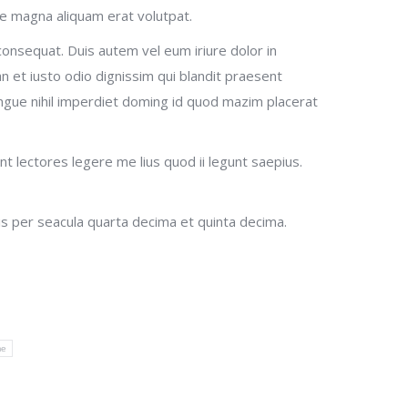
re magna aliquam erat volutpat.
consequat. Duis autem vel eum iriure dolor in
an et iusto odio dignissim qui blandit praesent
congue nihil imperdiet doming id quod mazim placerat
nt lectores legere me lius quod ii legunt saepius.
s per seacula quarta decima et quinta decima.
me