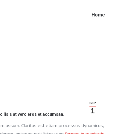
Home
SEP
1
acilisis at vero eros et accumsan.
sim assum. Claritas est etiam processus dynamicus,
claram, anteposuerit litterarum
formas humanitatis